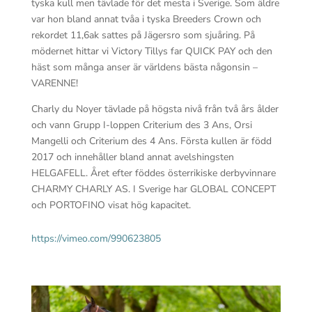
tyska kull men tävlade för det mesta i Sverige. Som äldre
var hon bland annat tvåa i tyska Breeders Crown och
rekordet 11,6ak sattes på Jägersro som sjuåring. På
mödernet hittar vi Victory Tillys far QUICK PAY och den
häst som många anser är världens bästa någonsin –
VARENNE!
Charly du Noyer tävlade på högsta nivå från två års ålder
och vann Grupp I-loppen Criterium des 3 Ans, Orsi
Mangelli och Criterium des 4 Ans. Första kullen är född
2017 och innehåller bland annat avelshingsten
HELGAFELL. Året efter föddes österrikiske derbyvinnare
CHARMY CHARLY AS. I Sverige har GLOBAL CONCEPT
och PORTOFINO visat hög kapacitet.
https://vimeo.com/990623805