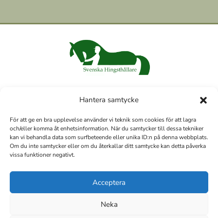
Hantera samtycke
För att ge en bra upplevelse använder vi teknik som cookies för att lagra
och/eller komma åt enhetsinformation. När du samtycker till dessa tekniker
kan vi behandla data som surfbeteende eller unika ID:n på denna webbplats.
Om du inte samtycker eller om du återkallar ditt samtycke kan detta påverka
vissa funktioner negativt.
Vi har under 2022–2023 byggt/renoverat om vårt häststall och
ansökt om investeringsstöd.
Acceptera
Neka