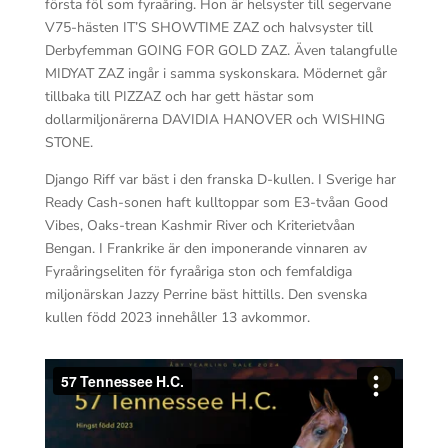
första föl som fyraåring. Hon är helsyster till segervane
V75-hästen IT’S SHOWTIME ZAZ och halvsyster till
Derbyfemman GOING FOR GOLD ZAZ. Även talangfulle
MIDYAT ZAZ ingår i samma syskonskara. Mödernet går
tillbaka till PIZZAZ och har gett hästar som
dollarmiljonärerna DAVIDIA HANOVER och WISHING
STONE.
Django Riff var bäst i den franska D-kullen. I Sverige har
Ready Cash-sonen haft kulltoppar som E3-tvåan Good
Vibes, Oaks-trean Kashmir River och Kriterietvåan
Bengan. I Frankrike är den imponerande vinnaren av
Fyraåringseliten för fyraåriga ston och femfaldiga
miljonärskan Jazzy Perrine bäst hittills. Den svenska
kullen född 2023 innehåller 13 avkommor.