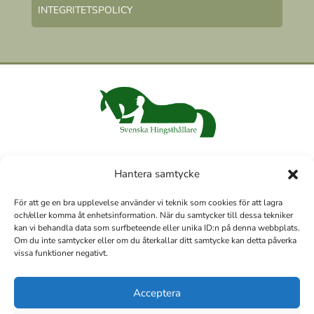
INTEGRITETSPOLICY
Hantera samtycke
För att ge en bra upplevelse använder vi teknik som cookies för att lagra
och/eller komma åt enhetsinformation. När du samtycker till dessa tekniker
kan vi behandla data som surfbeteende eller unika ID:n på denna webbplats.
Om du inte samtycker eller om du återkallar ditt samtycke kan detta påverka
vissa funktioner negativt.
Vi har under 2022–2023 byggt/renoverat om vårt häststall och
ansökt om investeringsstöd.
Acceptera