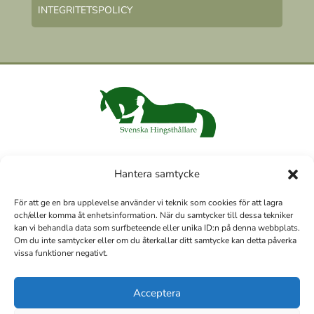
INTEGRITETSPOLICY
Hantera samtycke
För att ge en bra upplevelse använder vi teknik som cookies för att lagra
och/eller komma åt enhetsinformation. När du samtycker till dessa tekniker
kan vi behandla data som surfbeteende eller unika ID:n på denna webbplats.
Om du inte samtycker eller om du återkallar ditt samtycke kan detta påverka
vissa funktioner negativt.
Vi har under 2022–2023 byggt/renoverat om vårt häststall och
ansökt om investeringsstöd.
Acceptera