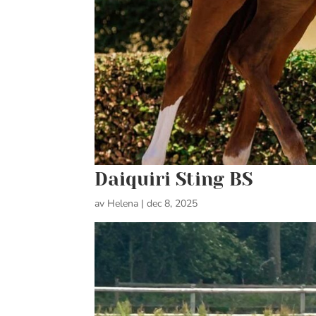
Daiquiri Sting BS
av
Helena
|
dec 8, 2025