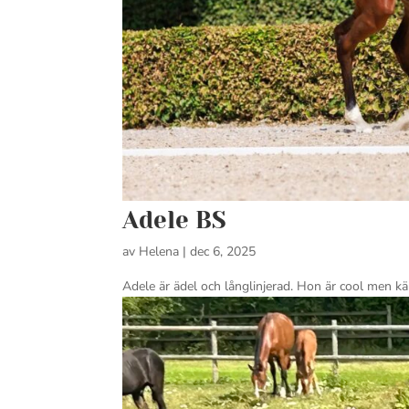
Adele BS
av
Helena
|
dec 6, 2025
Adele är ädel och långlinjerad. Hon är cool men kän