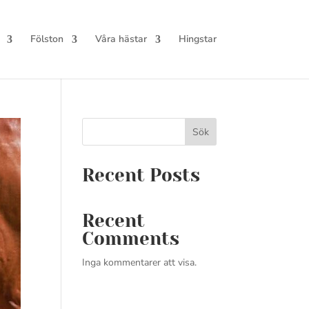
Fölston
Våra hästar
Hingstar
Sök
Recent Posts
Recent
Comments
Inga kommentarer att visa.