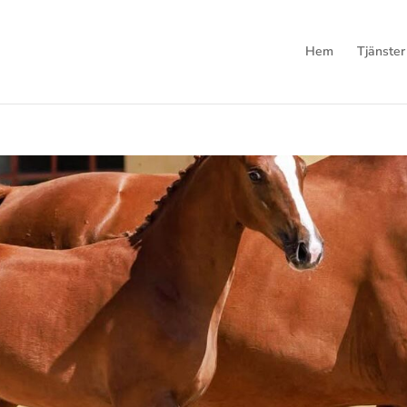
Hem
Tjänster